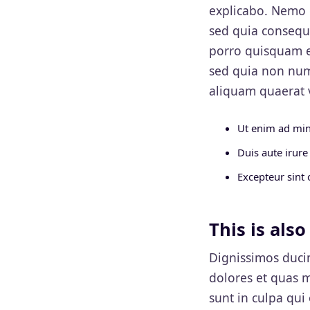
explicabo. Nemo e
sed quia consequ
porro quisquam es
sed quia non nu
aliquam quaerat 
Ut enim ad min
Duis aute irure
Excepteur sint 
This is als
Dignissimos duci
dolores et quas m
sunt in culpa qui