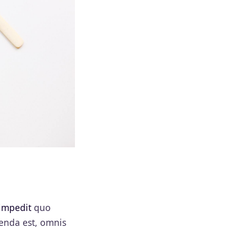
 impedit
quo
enda est, omnis