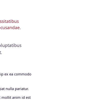
sitatibus
recusandae.
oluptatibus
t.
iquip ex ea commodo
at nulla pariatur.
 mollit anim id est