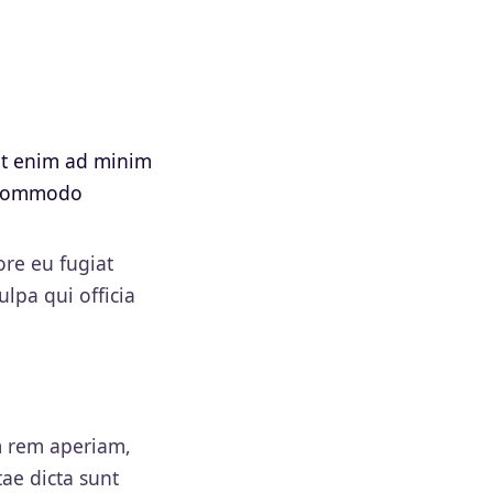
Ut enim ad minim
a commodo
ore eu fugiat
ulpa qui officia
m rem aperiam,
tae dicta sunt