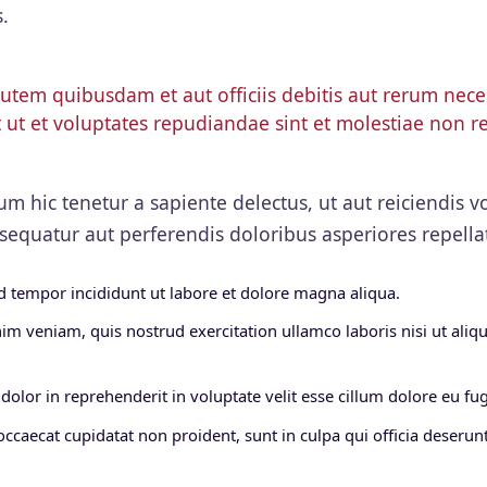
.
tem quibusdam et aut officiis debitis aut rerum neces
 ut et voluptates repudiandae sint et molestiae non 
m hic tenetur a sapiente delectus, ut aut reiciendis v
sequatur aut perferendis doloribus asperiores repella
 tempor incididunt ut labore et dolore magna aliqua.
im veniam, quis nostrud exercitation ullamco laboris nisi ut al
dolor in reprehenderit in voluptate velit esse cillum dolore eu fugi
occaecat cupidatat non proident, sunt in culpa qui officia deserunt