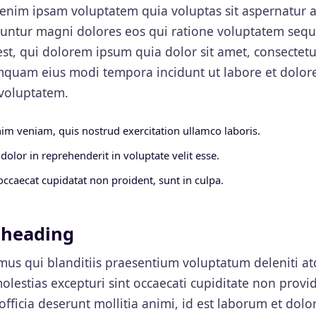
nim ipsam voluptatem quia voluptas sit aspernatur au
untur magni dolores eos qui ratione voluptatem sequ
t, qui dolorem ipsum quia dolor sit amet, consectetur, 
mquam eius modi tempora incidunt ut labore et dol
voluptatem.
im veniam, quis nostrud exercitation ullamco laboris.
 dolor in reprehenderit in voluptate velit esse.
occaecat cupidatat non proident, sunt in culpa.
o heading
mus qui blanditiis praesentium voluptatum deleniti at
olestias excepturi sint occaecati cupiditate non provid
 officia deserunt mollitia animi, id est laborum et dol