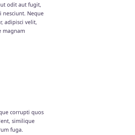
t odit aut fugit,
i nesciunt. Neque
adipisci velit,
ore magnam
que corrupti quos
ent, similique
orum fuga.