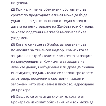
получена.
(2) При наличие на обективни обстоятелства
срокът по предходната алинея може да бъде
удължен, но до не по-късно от един месец от
датата на регистриране на Жалбата или Сигнала,
за което подателят на жалбата/сигнала бива
уведомен.
(3) Когато се касае за Жалба, изпратена чрез
Комисията за финансов надзор, Комисията за
защита на потребителите, Комисията за защита
на конкуренцията, Комисията за защита на
личните данни, Омбудсмана или друга държавна
институция, задължително се спазват сроковете
за отговор, посочени в съответния закон и
заложени като изискване в писмото, адресирано
до Брокера.
(4) Същото се отнася до случаите, когато от
Брокера се изискват обяснения или той може да