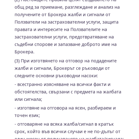
общ ред за приемане, разглеждане и анализ на
получените от Брокера жалби и сигнали от
Ползватели на застрахователни услуги, защита
правата и интересите на Ползвателите на
застрахователни услуги, предотвратяване на
съдебни спорове и запазване доброто име на
Брокера.
(3) При изготвянето на отговор на подадените
жалби и сигнали, Брокерът се ръководи от
следните основни ръководни насоки:
- всестранно изясняване на всички факти и
обстоятелства, свързани с предмета на жалбата
или сигнала;
- изготвяне на отговора на ясен, разбираем и
точен език;
- отговаряне на всяка жалба/сигнал в кратък
срок, който във всички случаи е не по-дълъг от
един месец от получаването на жалбата/сигнала;