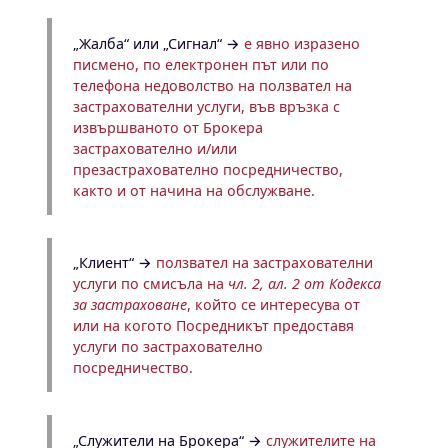
„Жалба“ или „Сигнал“
→
е явно изразено
писмено, по електронен път или по
телефона недоволство на ползвател на
застрахователни услуги, във връзка с
извършваното от Брокера
застрахователно и/или
презастрахователно посредничество,
както и от начина на обслужване.
„Клиент“ →
ползвател на застрахователни
услуги по смисъла на
чл. 2, ал. 2 от Кодекса
за застраховане
, който се интересува от
или на когото Посредникът предоставя
услуги по застрахователно
посредничество.
„Служители на Брокера“ →
служителите на