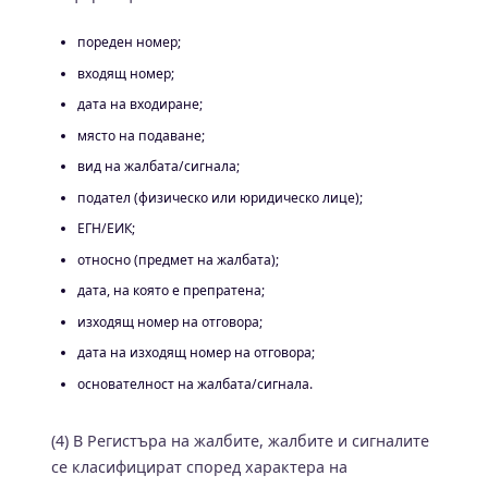
пореден номер;
входящ номер;
дата на входиране;
място на подаване;
вид на жалбата/сигнала;
подател (физическо или юридическо лице);
ЕГН/ЕИК;
относно (предмет на жалбата);
дата, на която е препратена;
изходящ номер на отговора;
дата на изходящ номер на отговора;
основателност на жалбата/сигнала.
(4) В Регистъра на жалбите, жалбите и сигналите
се класифицират според характера на