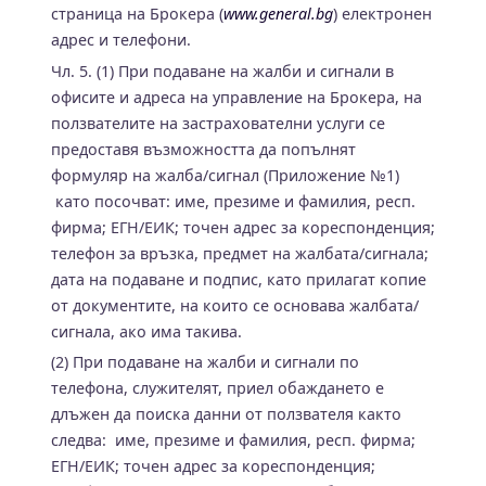
страница на Брокера (
www.general.bg
) електронен
адрес и телефони.
Чл. 5. (1) При подаване на жалби и сигнали в
офисите и адреса на управление на Брокера, на
ползвателите на застрахователни услуги се
предоставя възможността да попълнят
формуляр на жалба/сигнал (Приложение №1)
като посочват: име, презиме и фамилия, респ.
фирма; ЕГН/ЕИК; точен адрес за кореспонденция;
телефон за връзка, предмет на жалбата/сигнала;
дата на подаване и подпис, като прилагат копие
от документите, на които се основава жалбата/
сигнала, ако има такива.
(2) При подаване на жалби и сигнали по
телефона, служителят, приел обаждането е
длъжен да поиска данни от ползвателя както
следва: име, презиме и фамилия, респ. фирма;
ЕГН/ЕИК; точен адрес за кореспонденция;