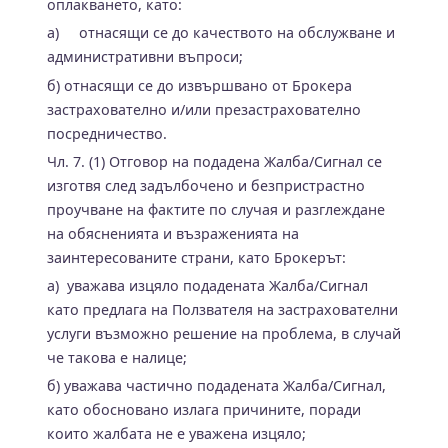
оплакването, като:
а) отнасящи се до качеството на обслужване и
административни въпроси;
б) отнасящи се до извършвано от Брокера
застрахователно и/или презастрахователно
посредничество.
Чл. 7. (1) Отговор на подадена Жалба/Сигнал се
изготвя след задълбочено и безпристрастно
проучване на фактите по случая и разглеждане
на обясненията и възраженията на
заинтересованите страни, като Брокерът:
а) уважава изцяло подадената Жалба/Сигнал
като предлага на Ползвателя на застрахователни
услуги възможно решение на проблема, в случай
че такова е налице;
б) уважава частично подадената Жалба/Сигнал,
като обосновано излага причините, поради
които жалбата не е уважена изцяло;