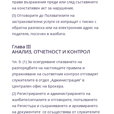
прави възражения преди или след съставянето
на констативен акт за нарушение.
(5) Отговорите до Ползвателите на
застрахователни услуги се изпращат с писмо с
обратна разписка или на електронния адрес на
подателя, посочен в жалбата.
Глава III
АНАЛИЗ, ОТЧЕТНОСТ И КОНТРОЛ
Чл. 9. (1) За осигуряване спазването на
разпоредбите на настоящите правила и
упражняване на съответния контрол отговарят
служителите в отдел „Администрация“ в
Централен офис на Брокера.
(2) Регистрирането и администрирането на
жалбите/сигналите и отговорите, попълването
на Регистъра и съхраняването и архивирането
на документите се осъществява от служителите