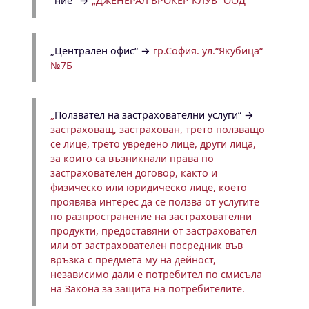
"ние" →
„ДЖЕНЕРАЛ БРОКЕР КЛУБ“ ООД
„Централен офис“
→
гр.София. ул.“Якубица“
№7Б
„
Ползвател на застрахователни услуги“
→
застраховащ, застрахован, трето ползващо
се лице, трето увредено лице, други лица,
за които са възникнали права по
застрахователен договор, както и
физическо или юридическо лице, което
проявява интерес да се ползва от услугите
по разпространение на застрахователни
продукти, предоставяни от застраховател
или от застрахователен посредник във
връзка с предмета му на дейност,
независимо дали е потребител по смисъла
на Закона за защита на потребителите.