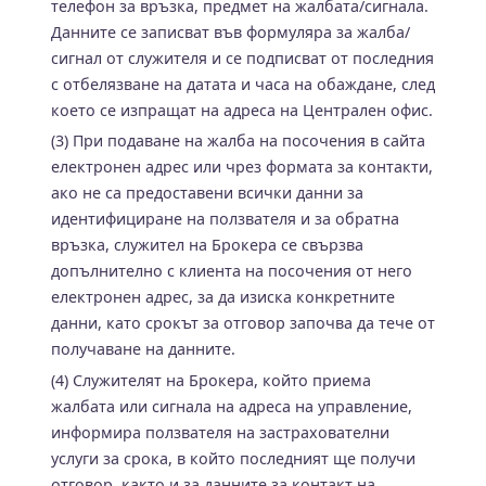
телефон за връзка, предмет на жалбата/сигнала.
Данните се записват във формуляра за жалба/
сигнал от служителя и се подписват от последния
с отбелязване на датата и часа на обаждане, след
което се изпращат на адреса на Централен офис.
(3) При подаване на жалба на посочения в сайта
електронен адрес или чрез формата за контакти,
ако не са предоставени всички данни за
идентифициране на ползвателя и за обратна
връзка, служител на Брокера се свързва
допълнително с клиента на посочения от него
електронен адрес, за да изиска конкретните
данни, като срокът за отговор започва да тече от
получаване на данните.
(4) Служителят на Брокера, който приема
жалбата или сигнала на адреса на управление,
информира ползвателя на застрахователни
услуги за срока, в който последният ще получи
отговор, както и за данните за контакт на