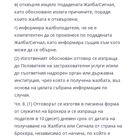
в) отхвърля изцяло подадената Жалба/Сигнал,
като обосновано излага причините, поради
които жалбата е отхвърлена;
г) информира жалбоподателя, че не е
компетентен да се произнесе по подадената
Жалба/Сигнал, като информира същия към кого
може да се обърне.
(2) Изготвеният обоснован отговор се изпраща
до Ползвателя на застрахователни услуги и/или
до съответния надзорен орган или държавна
институция, чрез която е получена жалбата, въз
основа на цялата събрана информация по
случая.
Чл. 8. (1) Отговорът се изготвя в писмена форма
от служител на Брокерa и се изпраща на
подателя в 10 (десет) дневен срок от датата на
получаване на Жалбата или Сигнала от страна на
Брокера, независимо от начина, по който е