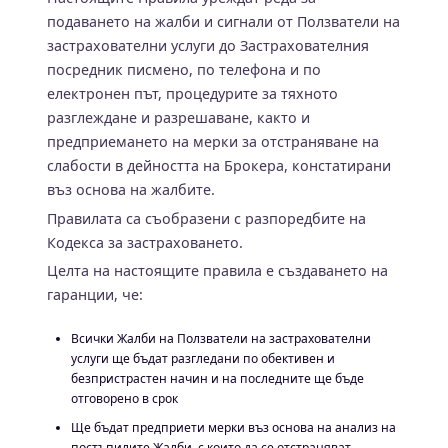
подаването на жалби и сигнали от Ползватели на
застрахователни услуги до Застрахователния
посредник писмено, по телефона и по
електронен път, процедурите за тяхното
разглеждане и разрешаване, както и
предприемането на мерки за отстраняване на
слабости в дейността на Брокера, констатирани
въз основа на жалбите.
Правилата са съобразени с разпоредбите на
Кодекса за застраховането.
Целта на настоящите правила е създаването на
гаранции, че:
Всички Жалби на Ползватели на застрахователни
услуги ще бъдат разгледани по обективен и
безпристрастен начин и на последните ще бъде
отговорено в срок
Ще бъдат предприети мерки въз основа на анализ на
постъпилите Жалби, с които да се отстраняват