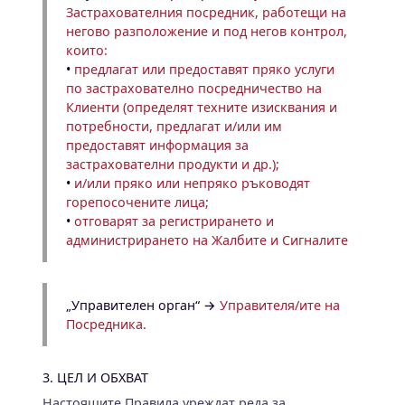
Застрахователния посредник, работещи на
негово разположение и под негов контрол,
които:
•
предлагат или предоставят пряко услуги
по застрахователно посредничество на
Клиенти (определят техните изисквания и
потребности, предлагат и/или им
предоставят информация за
застрахователни продукти и др.);
•
и/или пряко или непряко ръководят
горепосочените лица;
•
отговарят за регистрирането и
администрирането на Жалбите и Сигналите
„Управителен орган“ →
Управителя/ите на
Посредника.
3. ЦЕЛ И ОБХВАТ
Настоящите Правила уреждат реда за